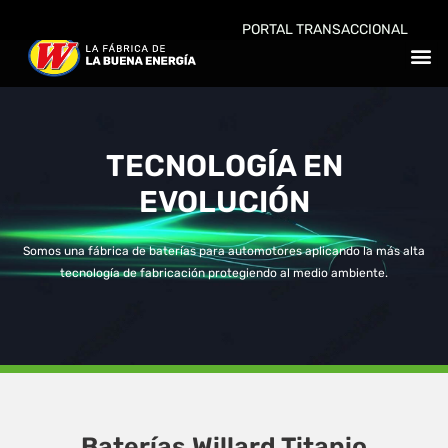
Ir
PORTAL TRANSACCIONAL
al
M
contenido
PROVEE
BATER
TECNOLOGÍA EN
EVOLUCIÓN
Somos una fábrica de baterías para automotores aplicando la más alta
tecnología de fabricación protegiendo al medio ambiente.
Baterías Willard Titanio