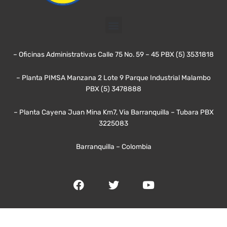
Menú
– Oficinas Administrativas Calle 75 No. 59 – 45 PBX (5) 3531818
– Planta PIMSA Manzana 2 Lote 9 Parque Industrial Malambo
PBX (5) 3478888
– Planta Cayena Juan Mina Km7, Via Barranquilla – Tubara PBX
3225083
Barranquilla – Colombia
F
T
Y
a
w
o
c
i
u
e
t
t
b
t
u