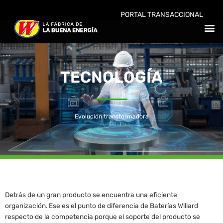
Ir
PORTAL TRANSACCIONAL
al
M
contenido
PROVEE
BATER
TECNOLOGÍA
Evolución transformadora
Detrás de un gran producto se encuentra una eficiente
organización. Ese es el punto de diferencia de Baterías Willard
respecto de la competencia porque el soporte del producto se